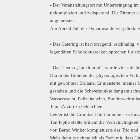
- Der Veranstaltungsort mit Unterbringung im
unkompliziert und zeitsparend. Die Zimmer sin
angemessen.
Am Abend lädt der Donauwanderweg direkt vo
- Das Catering ist hervorragend, reichhaltig, va
legendären Schokonussecken sprechen für sic
- Das Thema „Tauchunfall“ wurde vielschichti
Durch die Untiefen der physiologischen Ver
mit gewohnter Brillanz. Er meisterte, meiner
gestalten und die Schwerpunkte der gemischt
Wasserwacht, Polizeitaucher, Bundeswehrmitarb
TauchÄrzte) zu beleuchten.
Leider ist die Grundzeit für ihn immer zu kur
Tim Pipho stellte brillant die Vielschichtigke
vor. Bernd Winker komplettierte das Trio und
Mehr denn je nehme ich als Fazit mit, dass Un