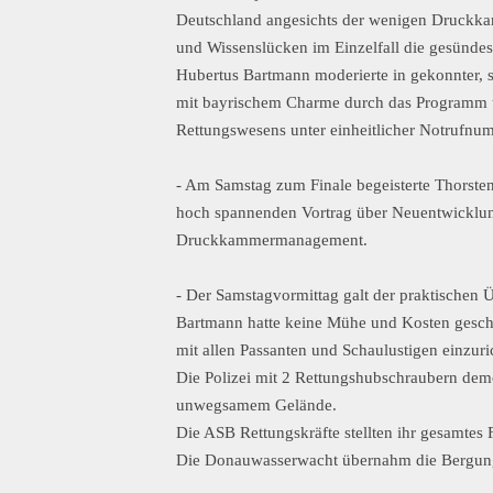
Deutschland angesichts der wenigen Druckk
und Wissenslücken im Einzelfall die gesünde
Hubertus Bartmann moderierte in gekonnter, 
mit bayrischem Charme durch das Programm un
Rettungswesens unter einheitlicher Notrufnu
- Am Samstag zum Finale begeisterte Thorste
hoch spannenden Vortrag über Neuentwickl
Druckkammermanagement.
- Der Samstagvormittag galt der praktischen
Bartmann hatte keine Mühe und Kosten gesc
mit allen Passanten und Schaulustigen einzuri
Die Polizei mit 2 Rettungshubschraubern demo
unwegsamem Gelände.
Die ASB Rettungskräfte stellten ihr gesamte
Die Donauwasserwacht übernahm die Bergung 