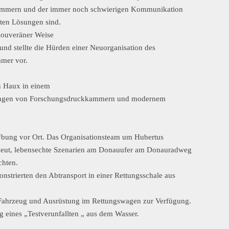
ammern und der immer noch schwierigen Kommunikation
sten Lösungen sind.
souveräner Weise
d stellte die Hürden einer Neuorganisation des
mmer vor.
n Haux in einem
ungen von Forschungsdruckkammern und modernem
 Übung vor Ort. Das Organisationsteam um Hubertus
heut, lebensechte Szenarien am Donauufer am Donauradweg
chten.
nstrierten den Abtransport in einer Rettungsschale aus
s Fahrzeug und Ausrüstung im Rettungswagen zur Verfügung.
eines „Testverunfallten „ aus dem Wasser.