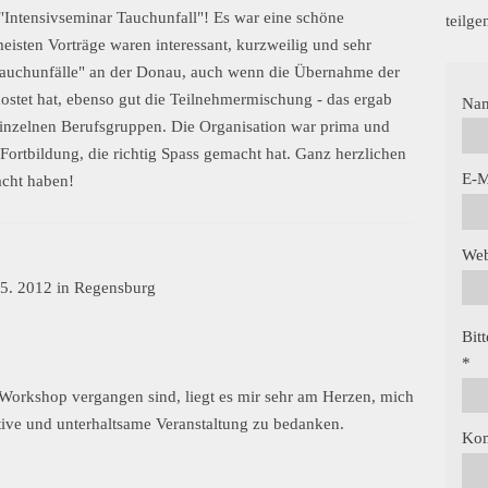
Intensivseminar Tauchunfall"! Es war eine schöne
teilg
isten Vorträge waren interessant, kurzweilig und sehr
 "Tauchunfälle" an der Donau, auch wenn die Übernahme der
stet hat, ebenso gut die Teilnehmermischung - das ergab
Na
einzelnen Berufsgruppen. Die Organisation war prima und
Fortbildung, die richtig Spass gemacht hat. Ganz herzlichen
E-M
acht haben!
Web
2.5. 2012 in Regensburg
Bit
*
Workshop vergangen sind, liegt es mir sehr am Herzen, mich
ative und unterhaltsame Veranstaltung zu bedanken.
Ko