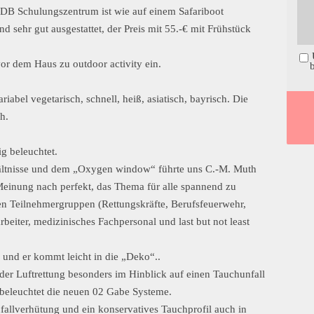
 DB Schulungszentrum ist wie auf einem Safariboot
d sehr gut ausgestattet, der Preis mit 55.-€ mit Frühstück
r dem Haus zu outdoor activity ein.
riabel vegetarisch, schnell, heiß, asiatisch, bayrisch. Die
h.
g beleuchtet.
hältnisse und dem „Oxygen window“ führte uns C.-M. Muth
 Meinung nach perfekt, das Thema für alle spannend zu
en Teilnehmergruppen (Rettungskräfte, Berufsfeuerwehr,
eiter, medizinisches Fachpersonal und last but not least
z und er kommt leicht in die „Deko“..
it der Luftrettung besonders im Hinblick auf einen Tauchunfall
 beleuchtet die neuen 02 Gabe Systeme.
fallverhütung und ein konservatives Tauchprofil auch in