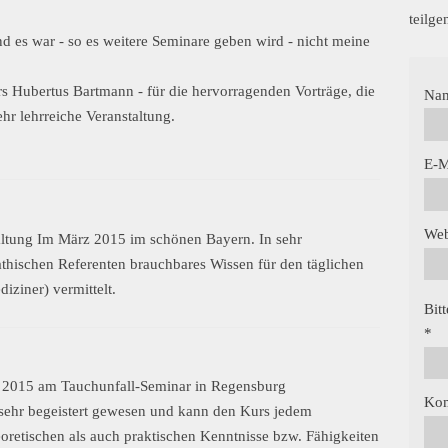
teilg
und es war - so es weitere Seminare geben wird - nicht meine
rs Hubertus Bartmann - für die hervorragenden Vorträge, die
Na
ehr lehrreiche Veranstaltung.
E-M
Web
taltung Im März 2015 im schönen Bayern. In sehr
hischen Referenten brauchbares Wissen für den täglichen
iziner) vermittelt.
Bit
*
z 2015 am Tauchunfall-Seminar in Regensburg
Ko
 sehr begeistert gewesen und kann den Kurs jedem
eoretischen als auch praktischen Kenntnisse bzw. Fähigkeiten