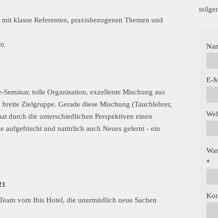
teilg
g mit klasse Referenten, praxisbezogenen Themen und
rn
Na
E-M
-Seminar, tolle Organisation, exzellente Mischung aus
h breite Zielgruppe. Gerade diese Mischung (Tauchlehrer,
Web
at durch die unterschiedlichen Perspektiven einen
 aufgefrischt und natürlich auch Neues gelernt - ein
Was
*
21
Ko
 Team vom Ibis Hotel, die unermüdlich neue Sachen